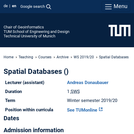
Menu
de
en
Google search
Chair of Geoinformatics
TUM School of Engineering and Design
Technical University of Munich
Home
Teaching
Courses
Archive
WS 2019/20
Spatial Databases
Spatial Databases ()
Lecturer (assistant)
Andreas Donaubauer
Duration
1
SWS
Term
Winter semester 2019/20
Position within curricula
See TUMonline
Dates
Admission information